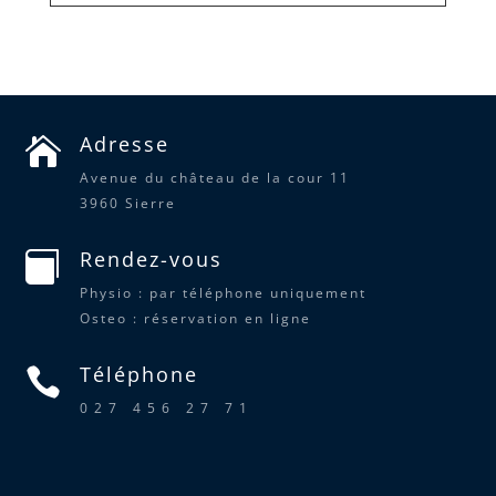
Adresse

Avenue du château de la cour 11
3960 Sierre
Rendez-vous

Physio : par téléphone uniquement
Osteo : réservation en ligne
Téléphone

027 456 27 71