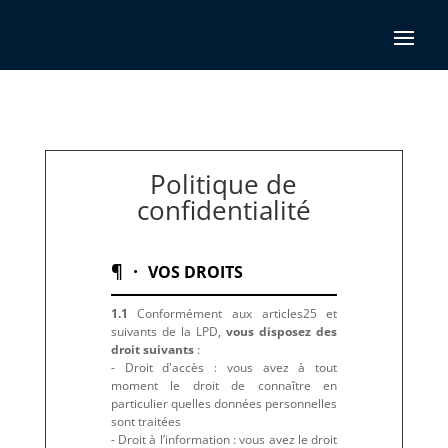
Politique de
confidentialité
¶ ·
VOS DROITS
1.1
Conformément aux articles25 et
suivants de la LPD,
vous disposez des
droit suivants
:
- Droit d'accès : vous avez à tout
moment le droit de connaître en
particulier quelles données personnelles
sont traitées
- Droit à l’information : vous avez le droit