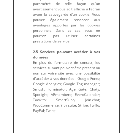
paramétré de telle façon qu’un
avertissement vous soit affiché à l’écran
avant la sauvegarde d’un cookie. Vous
pouvez également renoncer aux
avantages apportés par les cookies
personnels. Dans ce cas, vous ne
pourrez pas utiliser certaines
prestations de service.
2.5 Services pouvant accéder à vos
données
En plus du formulaire de contact, les
services suivant peuvent être présent ou
non sur votre site avec une possibilité
d'accéder à vos données : Google Fonts;
Google Analytics; Google Tag manager;
Smush; Forminator; Age Gate; Chaty;
Spotlight; ARmembers; EventCalendar;
Tawk.to; SmartSupp; Join.chat;
WooCommerce; Yith suite; Stripe; Twillo;
PayPal; Twint;